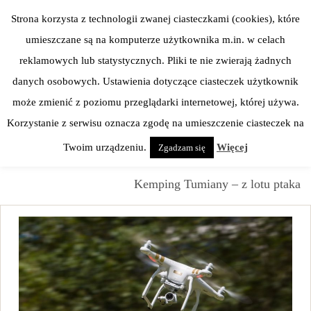
Skip
Strona korzysta z technologii zwanej ciasteczkami (cookies), które
to
umieszczane są na komputerze użytkownika m.in. w celach
content
reklamowych lub statystycznych. Pliki te nie zwierają żadnych
danych osobowych. Ustawienia dotyczące ciasteczek użytkownik
może zmienić z poziomu przeglądarki internetowej, której używa.
Korzystanie z serwisu oznacza zgodę na umieszczenie ciasteczek na
Twoim urządzeniu.
Więcej
Zgadzam się
Homepage
>
EMOCJE
>
Kemping Tumiany – z lotu ptaka