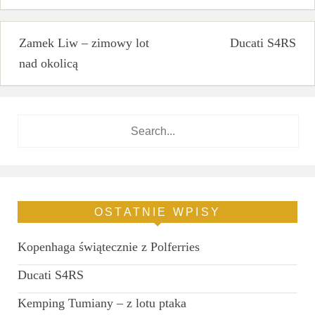
Nawigacja
Zamek Liw – zimowy lot
Ducati S4RS
nad okolicą
wpisu
OSTATNIE WPISY
Kopenhaga świątecznie z Polferries
Ducati S4RS
Kemping Tumiany – z lotu ptaka