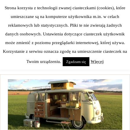
Skip
Strona korzysta z technologii zwanej ciasteczkami (cookies), które
to
umieszczane są na komputerze użytkownika m.in. w celach
content
reklamowych lub statystycznych. Pliki te nie zwierają żadnych
danych osobowych. Ustawienia dotyczące ciasteczek użytkownik
może zmienić z poziomu przeglądarki internetowej, której używa.
Korzystanie z serwisu oznacza zgodę na umieszczenie ciasteczek na
Twoim urządzeniu.
Więcej
Zgadzam się
Homepage
>
EMOCJE
>
Kamper z Nyski taty Jurka