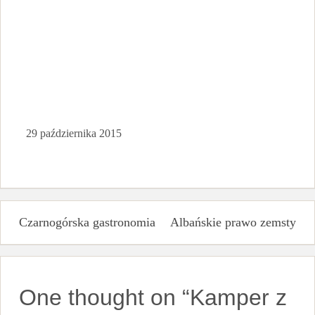
29 października 2015
Nawigacja
Czarnogórska gastronomia
Albańskie prawo zemsty
wpisu
One thought on “
Kamper z