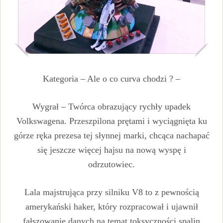
Kategoria – Ale o co curva chodzi ? –
Wygrał – Twórca obrazujący rychły upadek
Volkswagena. Przeszpilona prętami i wyciągnięta ku
górze ręka prezesa tej słynnej marki, chcąca nachapać
się jeszcze więcej hajsu na nową wyspę i
odrzutowiec.
Lala majstrująca przy silniku V8 to z pewnością
amerykański haker, który rozpracował i ujawnił
fałszowanie danych na temat toksyczności spalin