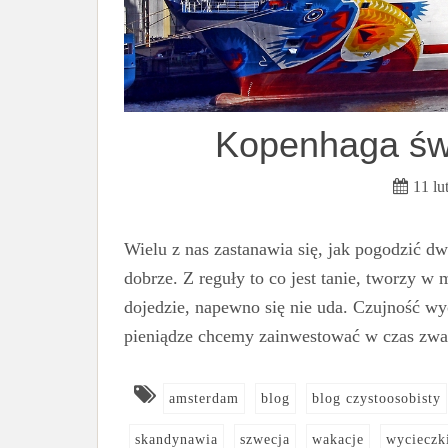
Kopenhaga świ
11 lu
Wielu z nas zastanawia się, jak pogodzić dw
dobrze. Z reguły to co jest tanie, tworzy w m
dojedzie, napewno się nie uda. Czujność wy
pieniądze chcemy zainwestować w czas zw
amsterdam
blog
blog czystoosobisty
skandynawia
szwecja
wakacje
wycieczk