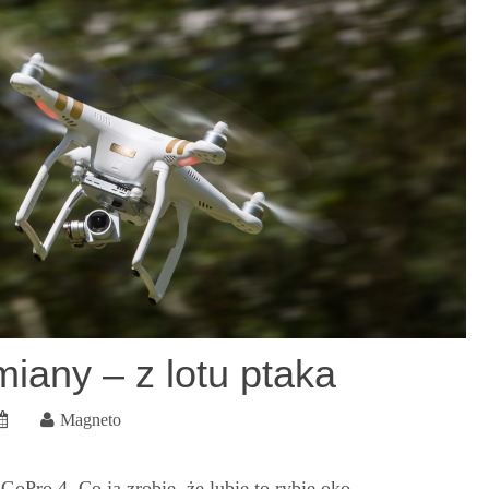
iany – z lotu ptaka
Magneto
Pro 4. Co ja zrobię, że lubię to rybie oko.