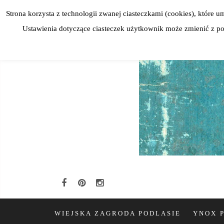
Skip
Strona korzysta z technologii zwanej ciasteczkami (cookies), które
to
Ustawienia dotyczące ciasteczek użytkownik może zmienić z poz
content
WIEJSKA ZAGRODA PODLASIE
YNOX 