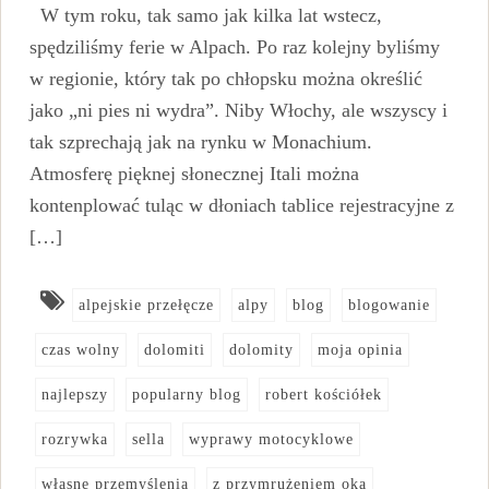
W tym roku, tak samo jak kilka lat wstecz,
spędziliśmy ferie w Alpach. Po raz kolejny byliśmy
w regionie, który tak po chłopsku można określić
jako „ni pies ni wydra”. Niby Włochy, ale wszyscy i
tak szprechają jak na rynku w Monachium.
Atmosferę pięknej słonecznej Itali można
kontenplować tuląc w dłoniach tablice rejestracyjne z
[…]
alpejskie przełęcze
alpy
blog
blogowanie
czas wolny
dolomiti
dolomity
moja opinia
najlepszy
popularny blog
robert kościółek
rozrywka
sella
wyprawy motocyklowe
własne przemyślenia
z przymrużeniem oka