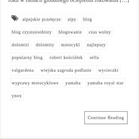
roku w ramach globalnego ocieplenia rokowania […]
alpejskie przełęcze
alpy
blog
blog czystoosobisty
blogowanie
czas wolny
dolomiti
dolomity
motocykl
najlepszy
popularny blog
robert kościółek
sella
valgardena
wiejska zagroda podlasie
wycieczki
wyprawy motocyklowe
yamaha
yamaha royal star
ynox
Continue Reading