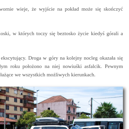
twornie wieje, że wyjście na pokład może się skończyć
ski, w których toczy się beztosko życie kiedyś górali a
 ekscytujący. Droga w góry na kolejny nocleg okazała się
złym roku położono na niej nowiuśki asfalcik. Pewnym
 łażące we wszystkich możliwych kierunkach.