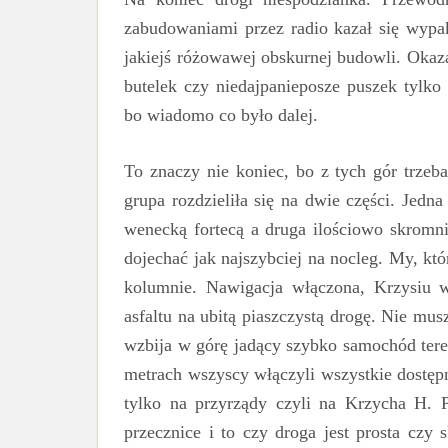
zabudowaniami przez radio kazał się wypak
jakiejś różowawej obskurnej budowli. Okaza
butelek czy niedajpanieposze puszek tylk
bo wiadomo co było dalej.
To znaczy nie koniec, bo z tych gór trzeba
grupa rozdzieliła się na dwie części. Jedna
wenecką fortecą a druga ilościowo skromnie
dojechać jak najszybciej na nocleg. My, któ
kolumnie. Nawigacja włączona, Krzysiu w
asfaltu na ubitą piaszczystą drogę. Nie mu
wzbija w górę jadący szybko samochód ter
metrach wszyscy włączyli wszystkie dostępn
tylko na przyrządy czyli na Krzycha H. P
przecznice i to czy droga jest prosta czy