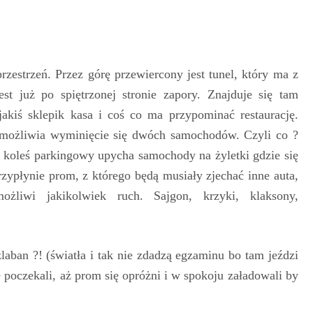
rzestrzeń. Przez górę przewiercony jest tunel, który ma z
est już po spiętrzonej stronie zapory. Znajduje się tam
jakiś sklepik kasa i coś co ma przypominać restaurację.
emożliwia wyminięcie się dwóch samochodów. Czyli co ?
ś koleś parkingowy upycha samochody na żyletki gdzie się
rzypłynie prom, z którego będą musiały zjechać inne auta,
ożliwi jakikolwiek ruch. Sajgon, krzyki, klaksony,
laban ?! (światła i tak nie zdadzą egzaminu bo tam jeździ
 poczekali, aż prom się opróżni i w spokoju załadowali by