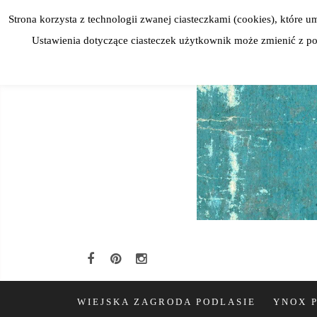
Skip
Strona korzysta z technologii zwanej ciasteczkami (cookies), które
to
Ustawienia dotyczące ciasteczek użytkownik może zmienić z poz
content
WIEJSKA ZAGRODA PODLASIE
YNOX 