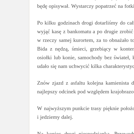
będę opisywał. Wystarczy popatrzeć na fotki
Po kilku godzinach drogi dotarliśmy do ca
wyjąć kasę z bankomatu a po drugie zrobi
w rzeczy samej kurortem, za to obnażało to
Bida z nędzą, śmieci, grzebiący w konte
osiołki lub konie, samochody bez świateł, 
udało się nam uchwycić kilka charakteryst
Znów zjazd z asfaltu kolejna kamienista 
najlepszy odcinek pod względem krajobraz
W najwyższym punkcie trasy pięknie położ
i jedziemy dalej.
Na koniec drogi niespodzianka. Przewod