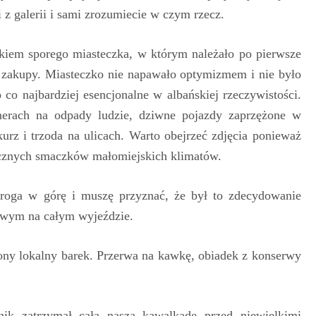
 z galerii i sami zrozumiecie w czym rzecz.
łkiem sporego miasteczka, w którym należało po pierwsze
ć zakupy. Miasteczko nie napawało optymizmem i nie było
 co najbardziej esencjonalne w albańskiej rzeczywistości.
nerach na odpady ludzie, dziwne pojazdy zaprzężone w
kurz i trzoda na ulicach. Warto obejrzeć zdjęcia ponieważ
ycznych smaczków małomiejskich klimatów.
droga w górę i muszę przyznać, że był to zdecydowanie
owym na całym wyjeździe.
ony lokalny barek. Przerwa na kawkę, obiadek z konserwy
nik zatrzymał całą naszą kawalkadę przed niewielkimi