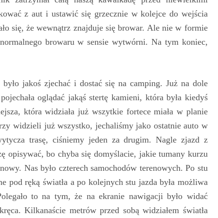
ować z aut i ustawić się grzecznie w kolejce do wejścia
ło się, że wewnątrz znajduje się browar. Ale nie w formie
o normalnego browaru w sensie wytwórni. Na tym koniec,
 było jakoś zjechać i dostać się na camping. Już na dole
 pojechała oglądać jakąś stertę kamieni, która była kiedyś
jsza, która widziała już wszytkie fortece miała w planie
rzy widzieli już wszystko, jechaliśmy jako ostatnie auto w
ytycza trasę, ciśniemy jeden za drugim. Nagle zjazd z
szę opisywać, bo chyba się domyślacie, jakie tumany kurzu
enowy. Nas było czterech samochodów terenowych. Po stu
e pod ręką światła a po kolejnych stu jazda była możliwa
olegało to na tym, że na ekranie nawigacji było widać
 skręca. Kilkanaście metrów przed sobą widziałem światła