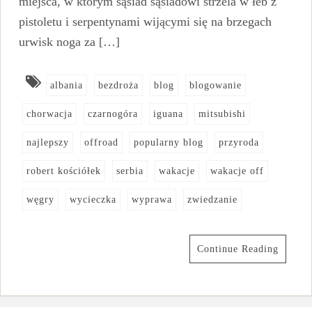
miejsca, w którym sąsiad sąsiadowi strzela w łeb z
pistoletu i serpentynami wijącymi się na brzegach
urwisk noga za […]
albania
bezdroża
blog
blogowanie
chorwacja
czarnogóra
iguana
mitsubishi
najlepszy
offroad
popularny blog
przyroda
robert kościółek
serbia
wakacje
wakacje off
węgry
wycieczka
wyprawa
zwiedzanie
Continue Reading