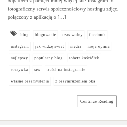
odpaliłem z pamięci mniej więcej tak: Instagram to
fotograficzny serwis społecznościowy hostingu zdjęć,
połączony z aplikacją o […]
blog
blogowanie
czas wolny
facebook
instagram
jak widzę świat
media
moja opinia
najlepszy
popularny blog
robert kościółek
rozrywka
sex
treści na instagramie
własne przemyślenia
z przymrużeniem oka
Continue Reading