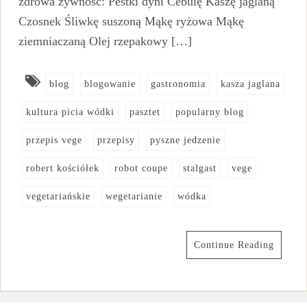
zdrowa żywność: Pestki dyni Cebulę Kaszę jaglaną
Czosnek Śliwkę suszoną Mąkę ryżowa Mąkę
ziemniaczaną Olej rzepakowy […]
blog
blogowanie
gastronomia
kasza jaglana
kultura picia wódki
pasztet
popularny blog
przepis vege
przepisy
pyszne jedzenie
robert kościółek
robot coupe
stalgast
vege
vegetariańskie
wegetarianie
wódka
Continue Reading