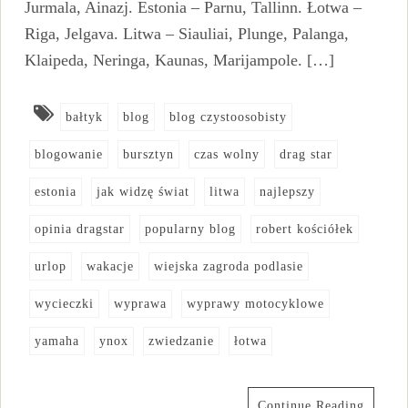
Jurmala, Ainazj. Estonia – Parnu, Tallinn. Łotwa –
Riga, Jelgava. Litwa – Siauliai, Plunge, Palanga,
Klaipeda, Neringa, Kaunas, Marijampole. […]
bałtyk
blog
blog czystoosobisty
blogowanie
bursztyn
czas wolny
drag star
estonia
jak widzę świat
litwa
najlepszy
opinia dragstar
popularny blog
robert kościółek
urlop
wakacje
wiejska zagroda podlasie
wycieczki
wyprawa
wyprawy motocyklowe
yamaha
ynox
zwiedzanie
łotwa
Continue Reading