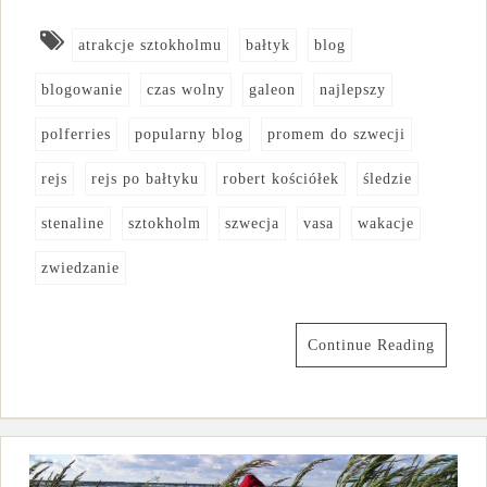
atrakcje sztokholmu
bałtyk
blog
blogowanie
czas wolny
galeon
najlepszy
polferries
popularny blog
promem do szwecji
rejs
rejs po bałtyku
robert kościółek
śledzie
stenaline
sztokholm
szwecja
vasa
wakacje
zwiedzanie
Continue Reading