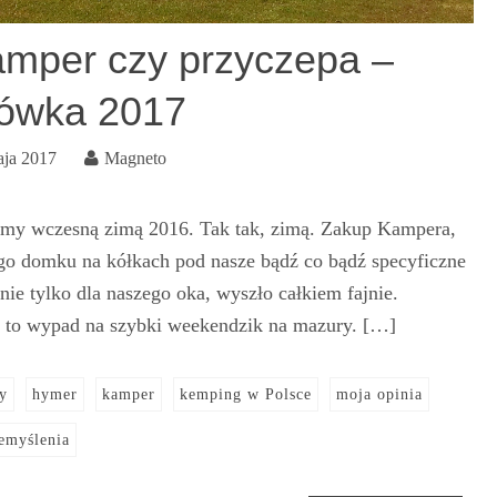
amper czy przyczepa –
ówka 2017
aja 2017
Magneto
my wczesną zimą 2016. Tak tak, zimą. Zakup Kampera,
go domku na kółkach pod nasze bądź co bądź specyficzne
ie tylko dla naszego oka, wyszło całkiem fajnie.
a to wypad na szybki weekendzik na mazury. […]
y
hymer
kamper
kemping w Polsce
moja opinia
emyślenia