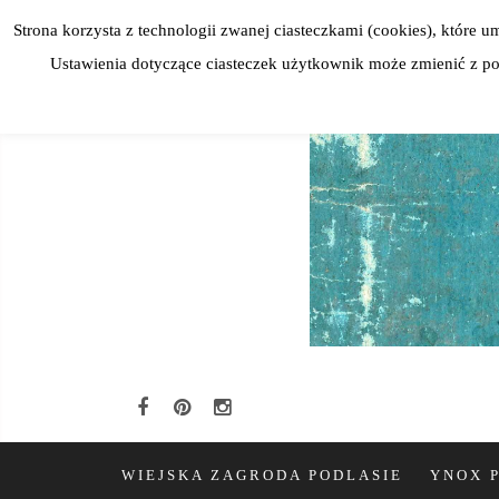
Skip
Strona korzysta z technologii zwanej ciasteczkami (cookies), które
to
Ustawienia dotyczące ciasteczek użytkownik może zmienić z poz
content
WIEJSKA ZAGRODA PODLASIE
YNOX 