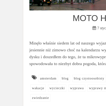
MOTO H
7 sty
Minęło właśnie siedem lat od naszego wyja
jesiennie niż zimowo choć na kalendarzu wy
dysku i doszedłem do tego, że ta mikrowypr
spowodowała to niezbyt dobra pogoda, któ
amsterdam
blog
blog czystoosobisty
wakacje
wycieczki
wyprawa
wyprawy m
zwiedzanie