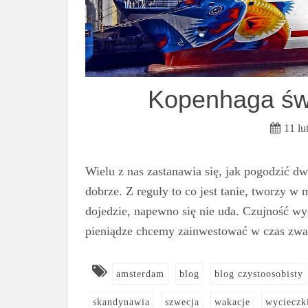
Kopenhaga świ
11 lu
Wielu z nas zastanawia się, jak pogodzić dw
dobrze. Z reguły to co jest tanie, tworzy w m
dojedzie, napewno się nie uda. Czujność wy
pieniądze chcemy zainwestować w czas zw
amsterdam
blog
blog czystoosobisty
skandynawia
szwecja
wakacje
wycieczk